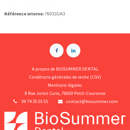
Référence interne:
760310/A3
A p​ropos de BIOSUMMER DENTAL
Conditions générales d​e vente (CGV)
Mentions légales
8 Rue Jol​iot Curie, 76650 Petit-Couronne
09 74 35 55 55
contact@biosummer.com