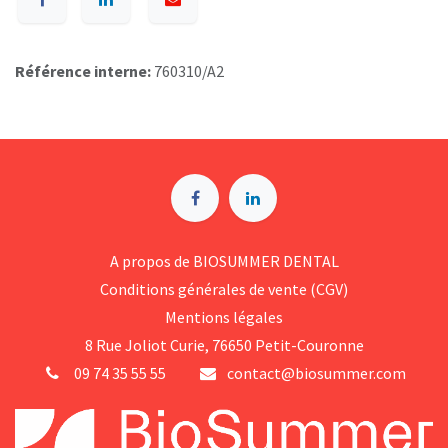
Référence interne:
760310/A2
A p​ropos de BIOSUMMER DENTAL
Conditions générales d​e vente (CGV)
Mentions légales
8 Rue Jol​iot Curie, 76650 Petit-Couronne
09 74 35 55 55
contact@biosummer.com