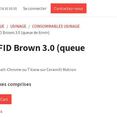
Se connecter
Contactez-nous
 74 35 55 55
UE
USINAGE
CONSOMMABLES USINAGE
ID Brown 3.0 (queue de 6mm)
RFID Brown 3.0 (queue
balt-Chrome ou Titane sur Ceramill Matron
xes comprises
 Cart
ts