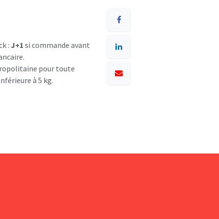
ck :
J+1
si commande avant
ancaire.
opolitaine pour toute
nférieure à 5 kg.