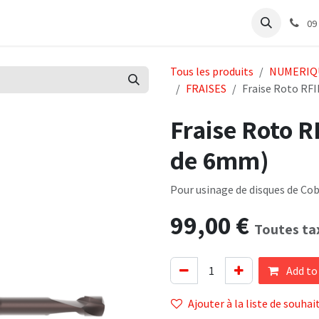
e
Articles Cabinet
Articles Labo
Découvrir
Support
09
Tous les produits
NUMERIQ
FRAISES
Fraise Roto RF
Fraise Roto 
de 6mm)
Pour usinage de disques de Co
99,00
€
Toutes ta
Add to
Ajouter à la liste de souhai