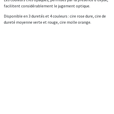
facilitent considérablement le jugement optique.
Disponible en 3 duretés et 4 couleurs : cire rose dure, cire de
dureté moyenne verte et rouge, cire molle orange.
A p​ropos de BIOSUMMER DENTAL
Conditions générales d​e vente (CGV)
Mentions légales
8 Rue Jol​iot Curie, 76650 Petit-Couronne