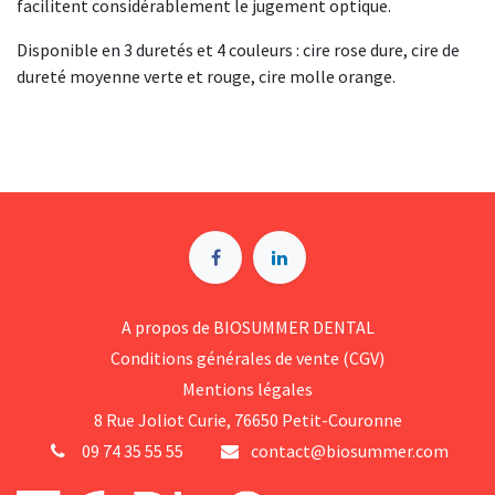
facilitent considérablement le jugement optique.
Disponible en 3 duretés et 4 couleurs : cire rose dure, cire de
dureté moyenne verte et rouge, cire molle orange.
A p​ropos de BIOSUMMER DENTAL
Conditions générales d​e vente (CGV)
Mentions légales
8 Rue Jol​iot Curie, 76650 Petit-Couronne
09 74 35 55 55
contact@biosummer.com