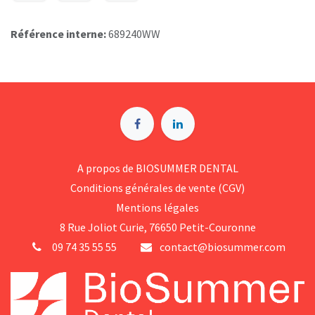
Référence interne:
689240WW
A p​ropos de BIOSUMMER DENTAL
Conditions générales d​e vente (CGV)
Mentions légales
8 Rue Jol​iot Curie, 76650 Petit-Couronne
09 74 35 55 55
contact@biosummer.com