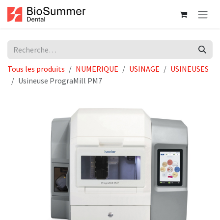
Se rendre au contenu
Tous les produits
NUMERIQUE
USINAGE
USINEUSES
Usineuse PrograMill PM7