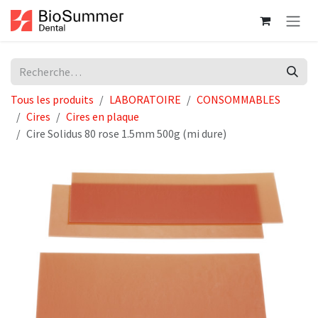
Se rendre au contenu
Tous les produits
LABORATOIRE
CONSOMMABLES
Cires
Cires en plaque
Cire Solidus 80 rose 1.5mm 500g (mi dure)