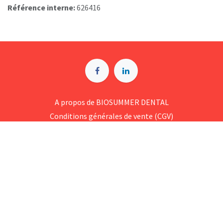
Référence interne:
626416
A p​ropos de BIOSUMMER DENTAL
Conditions générales d​e vente (CGV)
Mentions légales
8 Rue Jol​iot Curie, 76650 Petit-Couronne
09 74 35 55 55
contact@biosummer.com