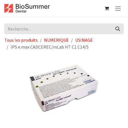
Se rendre au contenu
Tous les produits
NUMERIQUE
USINAGE
IPS e.max CADCEREC/inLab HT C1 C14/5