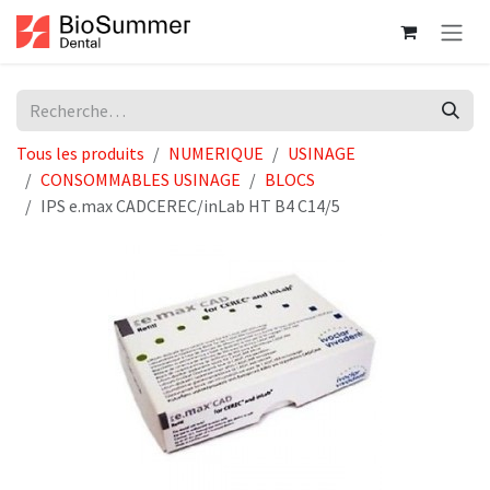
Se rendre au contenu
Tous les produits
NUMERIQUE
USINAGE
CONSOMMABLES USINAGE
BLOCS
IPS e.max CADCEREC/inLab HT B4 C14/5