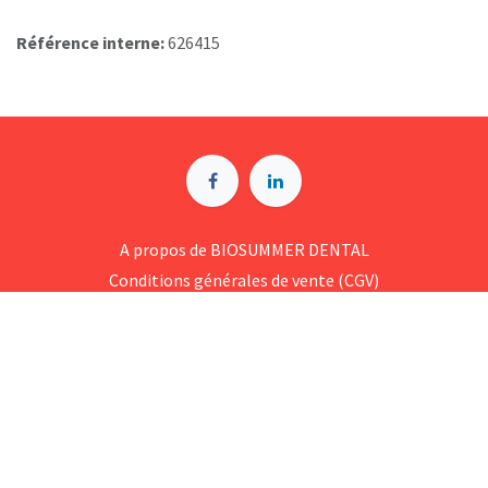
Référence interne:
626415
A p​ropos de BIOSUMMER DENTAL
Conditions générales d​e vente (CGV)
Mentions légales
8 Rue Jol​iot Curie, 76650 Petit-Couronne
09 74 35 55 55
contact@biosummer.com