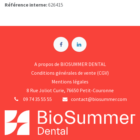
Référence interne:
626415
A p​ropos de BIOSUMMER DENTAL
Conditions générales d​e vente (CGV)
Mentions légales
8 Rue Jol​iot Curie, 76650 Petit-Couronne
09 74 35 55 55
contact@biosummer.com