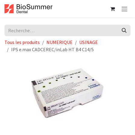
Se rendre au contenu
Tous les produits
NUMERIQUE
USINAGE
IPS e.max CADCEREC/inLab HT B4 C14/5