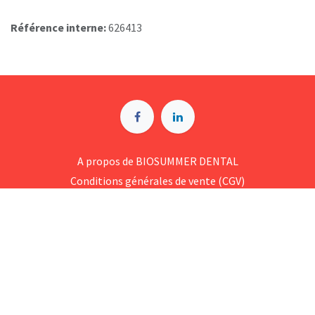
Référence interne:
626413
A p​ropos de BIOSUMMER DENTAL
Conditions générales d​e vente (CGV)
Mentions légales
8 Rue Jol​iot Curie, 76650 Petit-Couronne
09 74 35 55 55
contact@biosummer.com