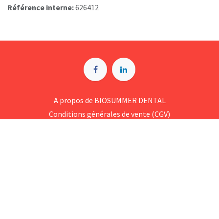
Référence interne:
626412
A p​ropos de BIOSUMMER DENTAL
Conditions générales d​e vente (CGV)
Mentions légales
8 Rue Jol​iot Curie, 76650 Petit-Couronne
09 74 35 55 55
contact@biosummer.com