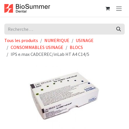
Se rendre au contenu
Tous les produits
NUMERIQUE
USINAGE
CONSOMMABLES USINAGE
BLOCS
IPS e.max CADCEREC/inLab HT A4 C14/5