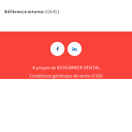
Référence interne:
626411
A p​ropos de BIOSUMMER DENTAL
Conditions générales d​e vente (CGV)
Mentions légales
8 Rue Jol​iot Curie, 76650 Petit-Couronne
09 74 35 55 55
contact@biosummer.com