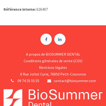
Référence interne:
626407
A p​ropos de BIOSUMMER DENTAL
Conditions générales d​e vente (CGV)
Mentions légales
8 Rue Jol​iot Curie, 76650 Petit-Couronne
09 74 35 55 55
contact@biosummer.com