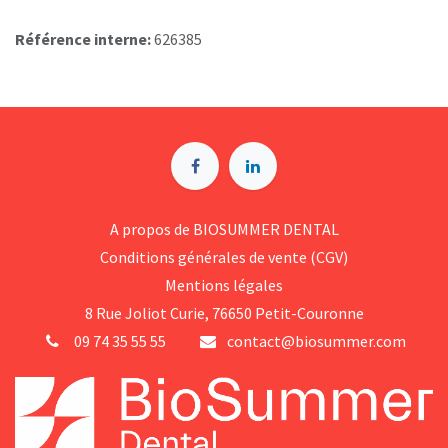
Référence interne:
626385
A p​ropos de BIOSUMMER DENTAL
Conditions générales d​e vente (CGV)
Mentions légales
8 Rue Jol​iot Curie, 76650 Petit-Couronne
09 74 35 55 55
contact@biosummer.com