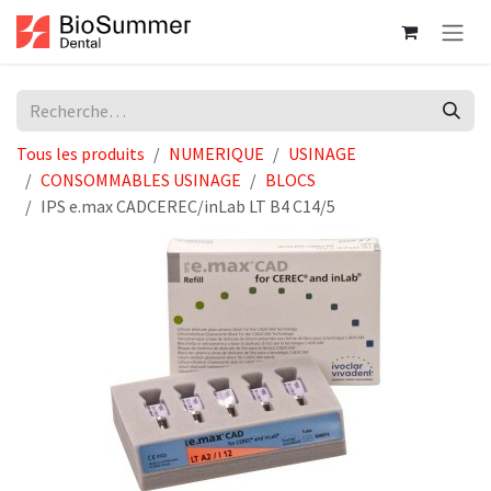
Se rendre au contenu
Tous les produits
NUMERIQUE
USINAGE
CONSOMMABLES USINAGE
BLOCS
IPS e.max CADCEREC/inLab LT B4 C14/5