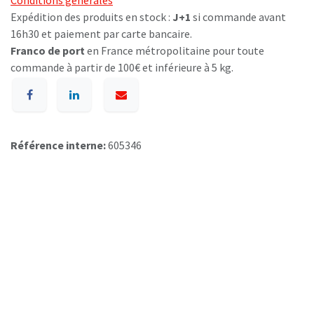
Conditions générales
Expédition des produits en stock :
J+1
si commande avant
16h30 et paiement par carte bancaire.
Franco de port
en France métropolitaine pour toute
commande à partir de 100€ et inférieure à 5 kg.
Référence interne:
605346
A p​ropos de BIOSUMMER DENTAL
Conditions générales d​e vente (CGV)