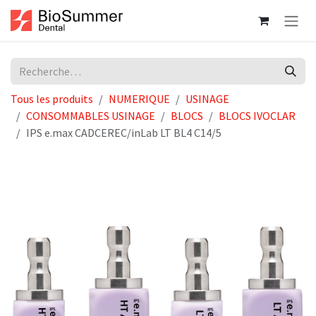
Se rendre au contenu
Tous les produits
NUMERIQUE
USINAGE
CONSOMMABLES USINAGE
BLOCS
BLOCS IVOCLAR
IPS e.max CADCEREC/inLab LT BL4 C14/5