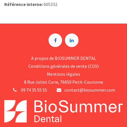
Référence interne:
605332
A p​ropos de BIOSUMMER DENTAL
Conditions générales d​e vente (CGV)
Mentions légales
8 Rue Jol​iot Curie, 76650 Petit-Couronne
09 74 35 55 55
contact@biosummer.com