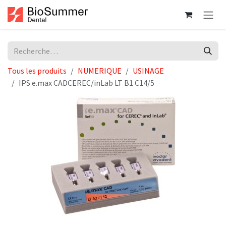
Se rendre au contenu
Tous les produits
NUMERIQUE
USINAGE
IPS e.max CADCEREC/inLab LT B1 C14/5