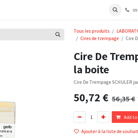
e
Articles Cabinet
Articles Labo
Découvrir
Support
09
Tous les produits
LABORAT
Cires de trempage
Cire 
Cire De Trem
la boite
Cire De Trempage SCHULER jau
50,72
€
56,35
€
Add to
Ajouter à la liste de souhai