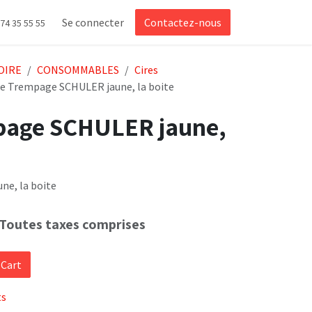
Se connecter
Contactez-nous
 74 35 55 55
OIRE
CONSOMMABLES
Cires
De Trempage SCHULER jaune, la boite
page SCHULER jaune,
ne, la boite
Toutes taxes comprises
 Cart
ts