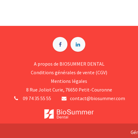
A p​ropos de BIOSUMMER DENTAL
Conditions générales d​e vente (CGV)
Mentions légales
8 Rue Jol​iot Curie, 76650 Petit-Couronne
09 74 35 55 55
contact@biosummer.com
Gén