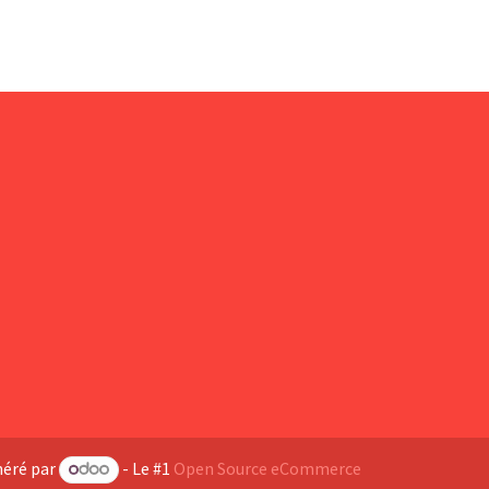
éré par
- Le #1
Open Source eCommerce