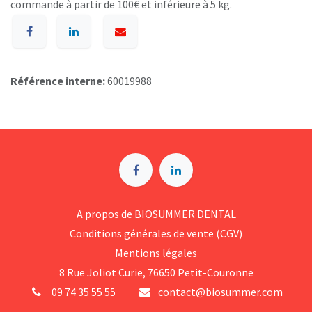
commande à partir de 100€ et inférieure à 5 kg.
Référence interne:
60019988
A p​ropos de BIOSUMMER DENTAL
Conditions générales d​e vente (CGV)
Mentions légales
8 Rue Jol​iot Curie, 76650 Petit-Couronne
09 74 35 55 55
contact@biosummer.com