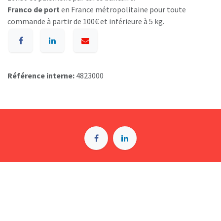
Franco de port
en France métropolitaine pour toute
commande à partir de 100€ et inférieure à 5 kg.
Référence interne:
4823000
A p​ropos de BIOSUMMER DENTAL
Conditions générales d​e vente (CGV)
Mentions légales
8 Rue Jol​iot Curie, 76650 Petit-Couronne