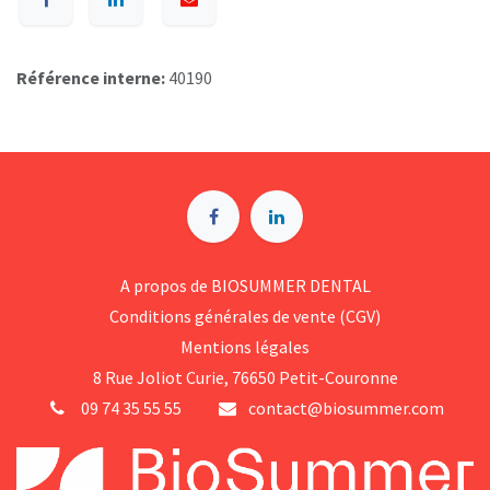
Référence interne:
40190
A p​ropos de BIOSUMMER DENTAL
Conditions générales d​e vente (CGV)
Mentions légales
8 Rue Jol​iot Curie, 76650 Petit-Couronne
09 74 35 55 55
contact@biosummer.com