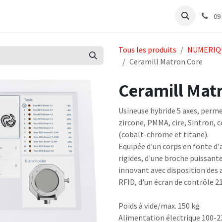
e
Articles Cabinet
Articles Labo
Découvrir
Support
09
Tous les produits
NUMERIQ
Ceramill Matron Core
Ceramill Mat
Usineuse hybride 5 axes, permet
zircone, PMMA, cire, Sintron, 
(cobalt-chrome et titane).
Equipée d'un corps en fonte d
rigides, d'une broche puissant
innovant avec disposition des a
RFID, d'un écran de contrôle 2
Poids à vide/max. 150 kg
Alimentation électrique 100-23