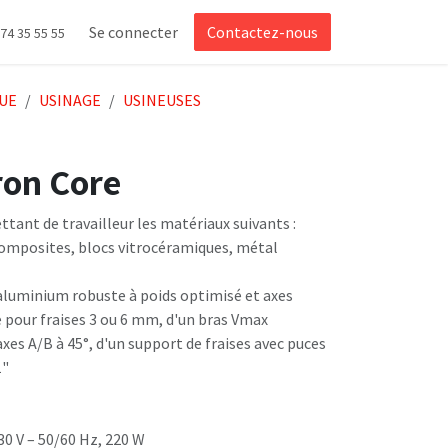
Se connecter
Contactez-nous
 74 35 55 55
UE
USINAGE
USINEUSES
ron Core
tant de travailleur les matériaux suivants :
composites, blocs vitrocéramiques, métal
'aluminium robuste à poids optimisé et axes
e pour fraises 3 ou 6 mm, d'un bras Vmax
xes A/B à 45°, d'un support de fraises avec puces
1"
0 V – 50/60 Hz, 220 W