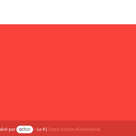
éré par
- Le #1
Open Source eCommerce