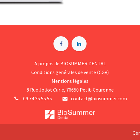
A p​ropos de BIOSUMMER DENTAL
Conditions générales d​e vente (CGV)
Mentions légales
8 Rue Jol​iot Curie, 76650 Petit-Couronne
09 74 35 55 55
contact@biosummer.com
Gén