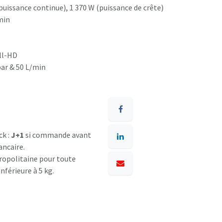
puissance continue), 1 370 W (puissance de crête)
min
ll-HD
ar & 50 L/min
ck :
J+1
si commande avant
ancaire.
opolitaine pour toute
nférieure à 5 kg.