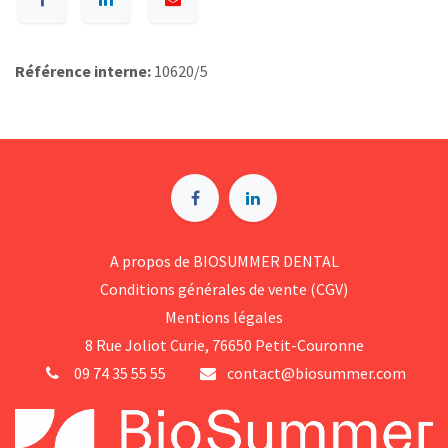
Référence interne:
10620/5
A p​ropos de BIOSUMMER DENTAL
Conditions générales d​e vente (CGV)
Mentions légales
8 Rue Jol​iot Curie, 76650 Petit-Couronne
09 74 35 55 55
contact@biosummer.com