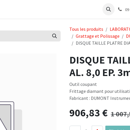
e
Articles Cabinet
Articles Labo
Découvrir
Support
09
Tous les produits
LABORAT
Grattage et Polissage
D
DISQUE TAILLE PLATRE DIAM
DISQUE TAIL
AL. 8,0 EP. 
Outil coupant
Frittage diamant pour utilis
Fabricant : DUMONT Instrume
906,83
€
1 007,