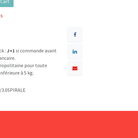
 Cart
ts
ck :
J+1
si commande avant
ancaire.
opolitaine pour toute
nférieure à 5 kg.
/3.0SPIRALE