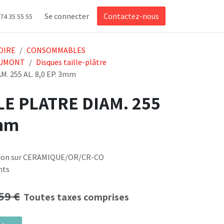
Se connecter
Contactez-nous
 74 35 55 55
OIRE
CONSOMMABLES
UMONT
Disques taille-plâtre
. 255 AL. 8,0 EP. 3mm
LE PLATRE DIAM. 255
3mm
ation sur CERAMIQUE/OR/CR-CO
nts
59
€
Toutes taxes comprises