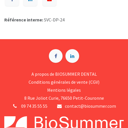
Référence interne:
SVC-DP-24
A p​ropos de BIOSUMMER DENTAL
Conditions générales d​e vente (CGV)
Mentions légales
8 Rue Jol​iot Curie, 76650 Petit-Couronne
09 74 35 55 55
contact@biosummer.com