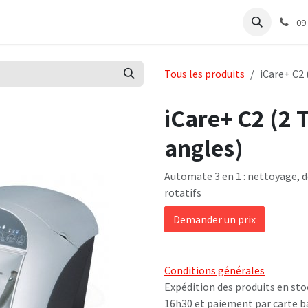
e
Articles Cabinet
Articles Labo
Découvrir
Support
09
Tous les produits
iCare+ C2 
iCare+ C2 (2 
angles)
Automate 3 en 1 : nettoyage, d
rotatifs
Demander un prix
Conditions générales
Expédition des produits en sto
16h30 et paiement par carte b