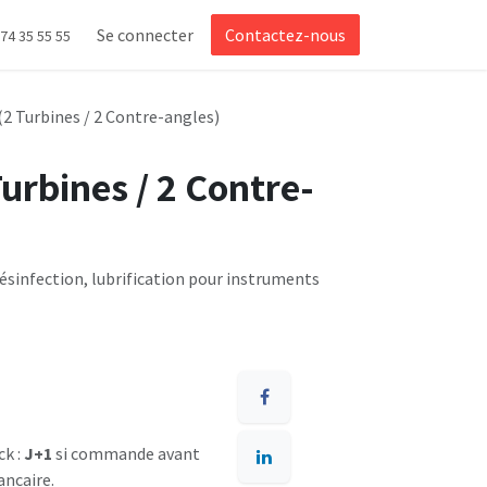
Se connecter
Contactez-nous
 74 35 55 55
(2 Turbines / 2 Contre-angles)
Turbines / 2 Contre-
ésinfection, lubrification pour instruments
ck :
J+1
si commande avant
ancaire.