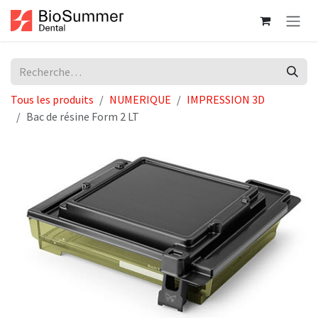
Se rendre au contenu
Tous les produits
NUMERIQUE
IMPRESSION 3D
Bac de résine Form 2 LT