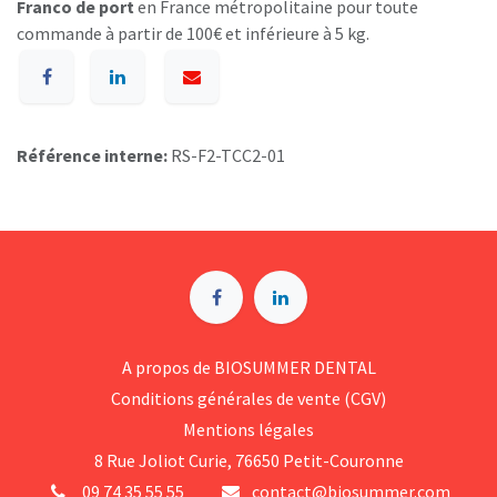
Franco de port
en France métropolitaine pour toute
commande à partir de 100€ et inférieure à 5 kg.
Référence interne:
RS-F2-TCC2-01
A p​ropos de BIOSUMMER DENTAL
Conditions générales d​e vente (CGV)
Mentions légales
8 Rue Jol​iot Curie, 76650 Petit-Couronne
09 74 35 55 55
contact@biosummer.com