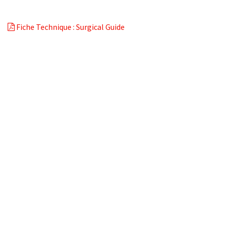
Fiche Technique : Surgical Guide
A p​ropos de BIOSUMMER DENTAL
Conditions générales d​e vente (CGV)
Mentions légales
8 Rue Jol​iot Curie, 76650 Petit-Couronne
09 74 35 55 55
contact@biosummer.com