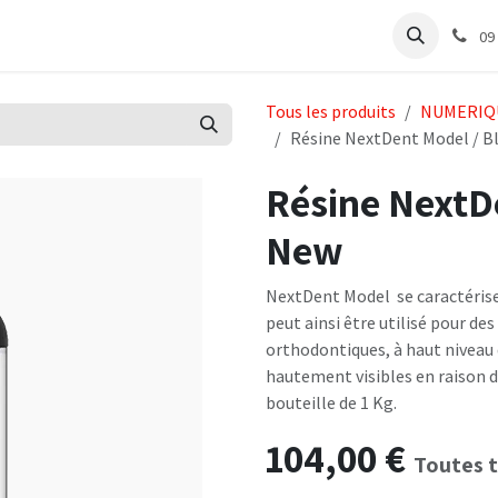
e
Articles Cabinet
Articles Labo
Découvrir
Support
09
Tous les produits
NUMERIQ
Résine NextDent Model / 
Résine NextD
New
NextDent Model se caractérise 
peut ainsi être utilisé pour d
orthodontiques, à haut niveau 
hautement visibles en raison de
bouteille de 1 Kg.
104,00
€
Toutes 