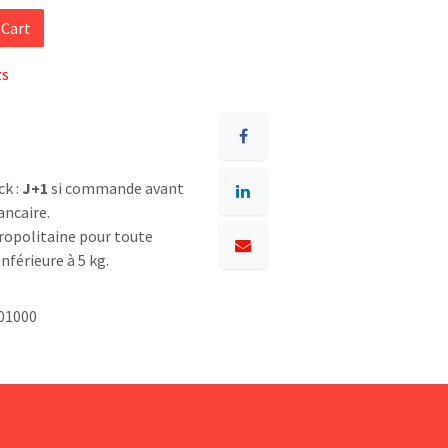
 Cart
ts
ck :
J+1
si commande avant
ancaire.
opolitaine pour toute
nférieure à 5 kg.
1000