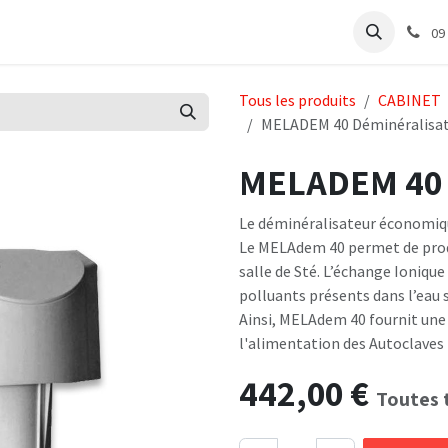
e
Articles Cabinet
Articles Labo
Découvrir
Support
09
Tous les produits
CABINET
MELADEM 40 Déminéralisa
MELADEM 40 
Le déminéralisateur économiq
Le MELAdem 40 permet de produ
salle de Sté. L’échange Ionique
polluants présents dans l’eau 
Ainsi, MELAdem 40 fournit une
l'alimentation des Autoclaves
442,00
€
Toutes 