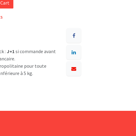
 Cart
ts
ck :
J+1
si commande avant
ancaire.
opolitaine pour toute
nférieure à 5 kg.