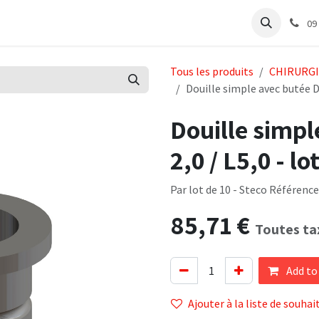
e
Articles Cabinet
Articles Labo
Découvrir
Support
09
Tous les produits
CHIRURG
Douille simple avec butée D 3
Douille simpl
2,0 / L5,0 - lo
Par lot de 10 - Steco Référenc
85,71
€
Toutes ta
Add to
Ajouter à la liste de souhai