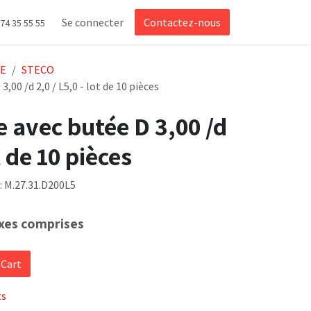
Se connecter
Contactez-nous
 74 35 55 55
IE
STECO
,00 /d 2,0 / L5,0 - lot de 10 pièces
e avec butée D 3,00 /d
t de 10 pièces
e: M.27.31.D200L5
xes comprises
 Cart
ts