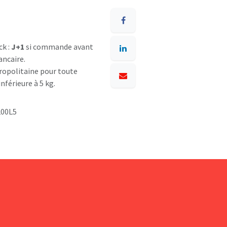
ck :
J+1
si commande avant
ancaire.
opolitaine pour toute
nférieure à 5 kg.
200L5