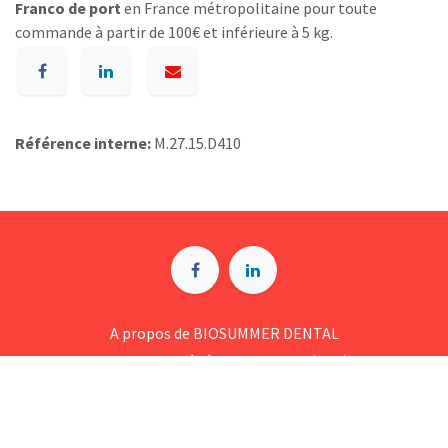
Franco de port
en France métropolitaine pour toute
commande à partir de 100€ et inférieure à 5 kg.
Référence interne:
M.27.15.D410
A p​ropos de BIOSUMMER DENTAL
Conditions générales d​e vente (CGV)
Mentions légales
8 Rue Jol​iot Curie, 76650 Petit-Couronne
09 74 35 55 55
contact@biosummer.com