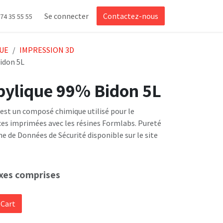
Se connecter
Contactez-nous
 74 35 55 55
UE
IMPRESSION 3D
idon 5L
opylique 99% Bidon 5L
) est un composé chimique utilisé pour le
èces imprimées avec les résines Formlabs. Pureté
che de Données de Sécurité disponible sur le site
xes comprises
 Cart