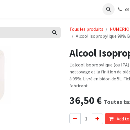
e
Articles Cabinet
Articles Labo
Découvrir
Support
09
Tous les produits
NUMERIQ
Alcool Isopropylique 99% B
Alcool Isopr
L’alcool isopropylique (ou IPA
nettoyage et la finition de pi
à 99%. Livré en bidon de 5L. Fi
fabricant.
36,50
€
Toutes ta
Add to