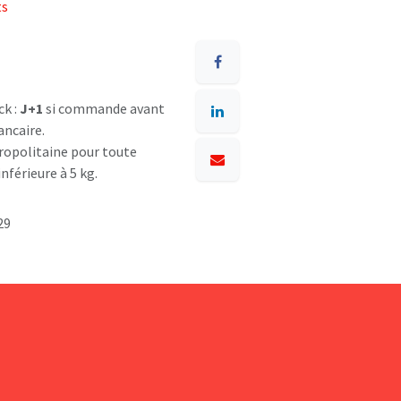
ts
ck :
J+1
si commande avant
ancaire.
opolitaine pour toute
nférieure à 5 kg.
29