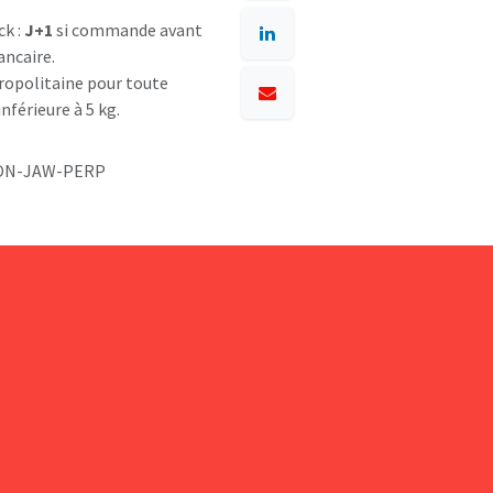
ck :
J+1
si commande avant
ancaire.
opolitaine pour toute
nférieure à 5 kg.
ON-JAW-PERP