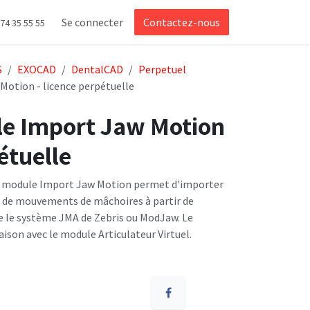
Se connecter
Contactez-nous
 74 35 55 55
S
EXOCAD
DentalCAD
Perpetuel
otion - licence perpétuelle
e Import Jaw Motion
étuelle
e module Import Jaw Motion permet d'importer
 de mouvements de mâchoires à partir de
ue le système JMA de Zebris ou ModJaw. Le
son avec le module Articulateur Virtuel.