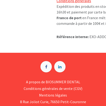
Conditions générales
Expédition des produits en sto
16h30 et paiement par carte b
Franco de port
en France métr
commande à partir de 100€ et i
Référence interne:
EXO-ADD
A p​ropos de BIOSUMMER DENTAL
Conditions générales d​e vente (CGV)
Mentions légales
8 Rue Jol​iot Curie, 76650 Petit-Couronne