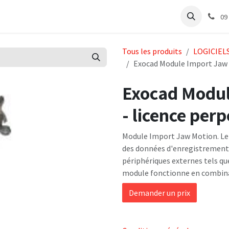
e
Articles Cabinet
Articles Labo
Découvrir
Support
09
Tous les produits
LOGICIEL
Exocad Module Import Jaw M
Exocad Modul
- licence perp
Module Import Jaw Motion. L
des données d'enregistrement
périphériques externes tels q
module fonctionne en combinai
Demander un prix