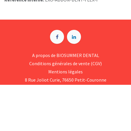
A p​ropos de BIOSUMMER DENTAL
Conditions générales d​e vente (CGV)
Mentions légales
8 Rue Jol​iot Curie, 76650 Petit-Couronne
09 74 35 55 55
contact@biosummer.com