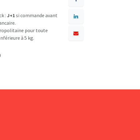
ck :
J+1
si commande avant
ancaire.
opolitaine pour toute
nférieure à 5 kg.
D