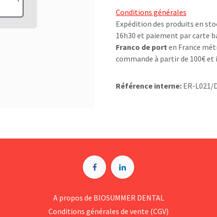
Conditions générales
Expédition des produits en sto
16h30 et paiement par carte b
Franco de port
en France métr
commande à partir de 100€ et i
Référence interne:
ER-L021/
A p​ropos de BIOSUMMER DENTAL
Conditions générales d​e vente (CGV)