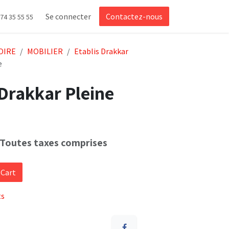
Se connecter
Contactez-nous
 74 35 55 55
OIRE
MOBILIER
Etablis Drakkar
e
 Drakkar Pleine
Toutes taxes comprises
 Cart
ts