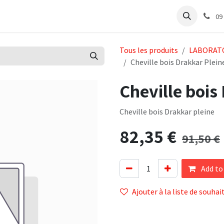
e
Articles Cabinet
Articles Labo
Découvrir
Support
09
Tous les produits
LABORAT
Cheville bois Drakkar Plein
Cheville bois
Cheville bois Drakkar pleine
82,35
€
91,50
€
Add to
Ajouter à la liste de souhai