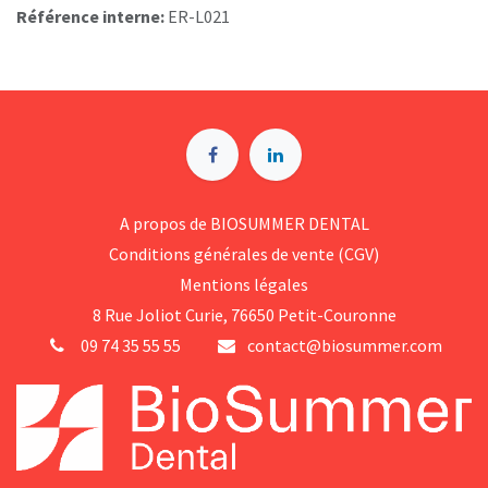
Référence interne:
ER-L021
A p​ropos de BIOSUMMER DENTAL
Conditions générales d​e vente (CGV)
Mentions légales
8 Rue Jol​iot Curie, 76650 Petit-Couronne
09 74 35 55 55
contact@biosummer.com