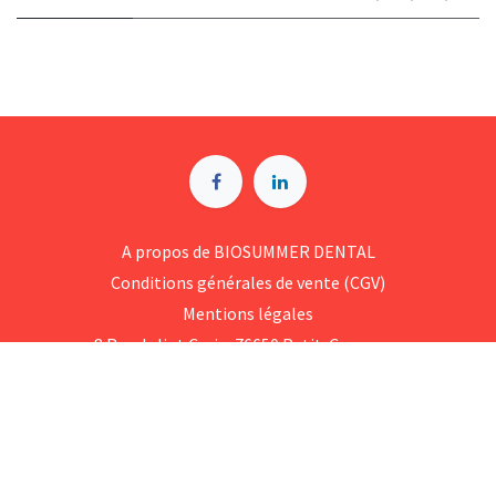
A p​ropos de BIOSUMMER DENTAL
Conditions générales d​e vente (CGV)
Mentions légales
8 Rue Jol​iot Curie, 76650 Petit-Couronne
09 74 35 55 55
contact@biosummer.com