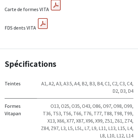
Carte de formes VITA
FDS dents VITA
Spécifications
Teintes
A1
,
A2
,
A3
,
A3.5
,
A4
,
B2
,
B3
,
B4
,
C1
,
C2
,
C3
,
C4
,
D2
,
D3
,
D4
Formes
O13
,
O25
,
O35
,
O43
,
O86
,
O97
,
O98
,
O99
,
Vitapan
T36
,
T53
,
T56
,
T66
,
T76
,
T77
,
T88
,
T98
,
T99
,
X13
,
X66
,
X77
,
X87
,
X96
,
X99
,
Z51
,
Z61
,
Z74
,
Z84
,
Z97
,
L3
,
L5
,
L5L
,
L7
,
L9
,
L11
,
L13
,
L15
,
L4
,
L8
,
L10
,
L12
,
L14