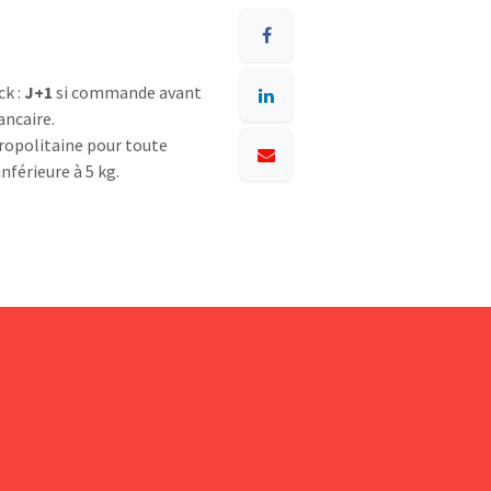
ck :
J+1
si commande avant
ancaire.
opolitaine pour toute
nférieure à 5 kg.