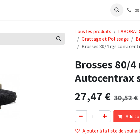
e
Articles Cabinet
Articles Labo
Découvrir
Support
09
Tous les produits
LABORAT
Grattage et Polissage
B
Brosses 80/4 rgs conv. cent
Brosses 80/4 
Autocentrax s
27,47
€
30,52
€
Add to
Ajouter à la liste de souhai