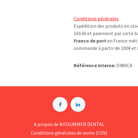
Conditions générales
Expédition des produits en sto
16h30 et paiement par carte b
Franco de port
en France métr
commande à partir de 100€ et i
Référence interne:
D480CA
A p​ropos de BIOSUMMER DENTAL
Conditions générales d​e vente (CGV)