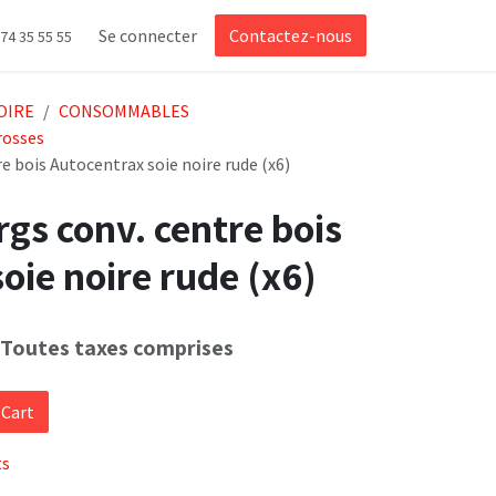
Se connecter
Contactez-nous
 74 35 55 55
OIRE
CONSOMMABLES
rosses
re bois Autocentrax soie noire rude (x6)
rgs conv. centre bois
oie noire rude (x6)
Toutes taxes comprises
 Cart
ts