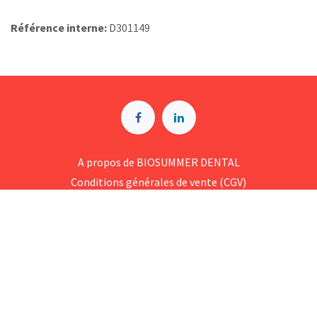
Référence interne:
D301149
A p​ropos de BIOSUMMER DENTAL
Conditions générales d​e vente (CGV)
Mentions légales
8 Rue Jol​iot Curie, 76650 Petit-Couronne
09 74 35 55 55
contact@biosummer.com