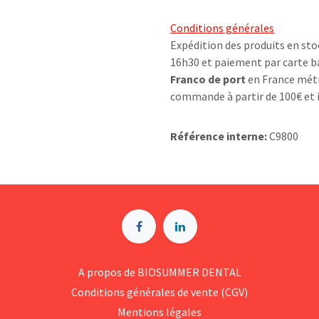
Conditions générales
Expédition des produits en sto
16h30 et paiement par carte b
Franco de port
en France métr
commande à partir de 100€ et i
Référence interne:
C9800
A p​ropos de BIOSUMMER DENTAL
Conditions générales d​e vente (CGV)
Mentions légales