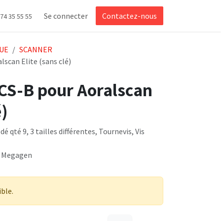
Se connecter
Contactez-nous
 74 35 55 55
UE
SCANNER
scan Elite (sans clé)
S-B pour Aoralscan
é)
 qté 9, 3 tailles différentes, Tournevis, Vis
: Megagen
ible.