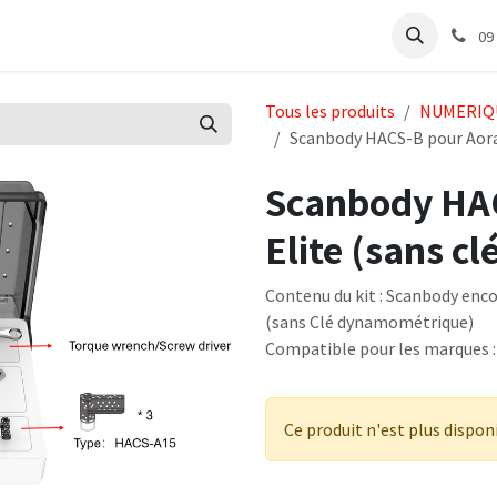
e
Articles Cabinet
Articles Labo
Découvrir
Support
09
Tous les produits
NUMERIQ
Scanbody HACS-B pour Aoral
Scanbody HAC
Elite (sans cl
Contenu du kit : Scanbody encodé
(sans Clé dynamométrique)
Compatible pour les marques 
Ce produit n'est plus dispon