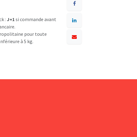
ck :
J+1
si commande avant
ancaire.
opolitaine pour toute
nférieure à 5 kg.