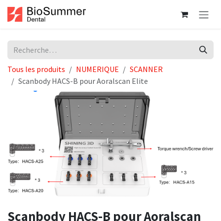
Se rendre au contenu
Tous les produits
NUMERIQUE
SCANNER
Scanbody HACS-B pour Aoralscan Elite
Scanbody HACS-B pour Aoralscan