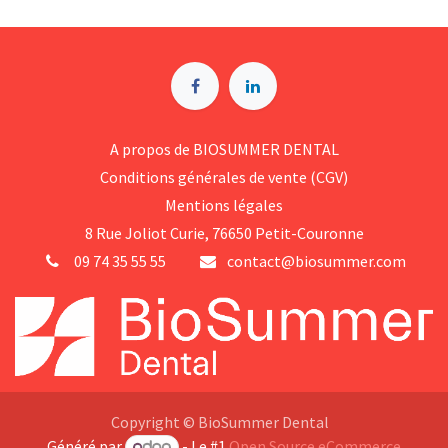
A p​ropos de BIOSUMMER DENTAL
Conditions générales d​e vente (CGV)
Mentions légales
8 Rue Jol​iot Curie, 76650 Petit-Couronne
09 74 35 55 55
contact@biosummer.com
Copyright © BioSummer Dental
Généré par
- Le #1
Open Source eCommerce