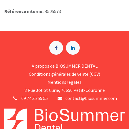
Référence interne:
B505573
A p​ropos de BIOSUMMER DENTAL
Conditions générales d​e vente (CGV)
Mentions légales
8 Rue Jol​iot Curie, 76650 Petit-Couronne
09 74 35 55 55
contact@biosummer.com