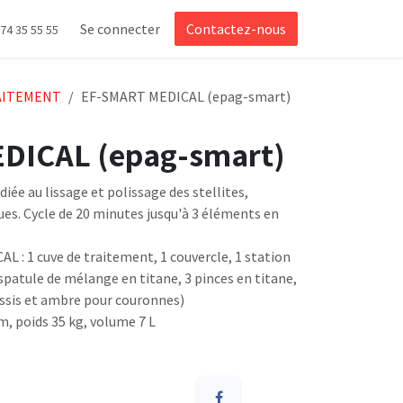
Se connecter
Contactez-nous
 74 35 55 55
AITEMENT
EF-SMART MEDICAL (epag-smart)
DICAL (epag-smart)
iée au lissage et polissage des stellites,
es. Cycle de 20 minutes jusqu'à 3 éléments en
L : 1 cuve de traitement, 1 couvercle, 1 station
patule de mélange en titane, 3 pinces en titane,
assis et ambre pour couronnes)
m, poids 35 kg, volume 7 L