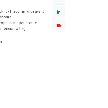
ck :
J+1
si commande avant
ancaire.
opolitaine pour toute
nférieure à 5 kg.
50