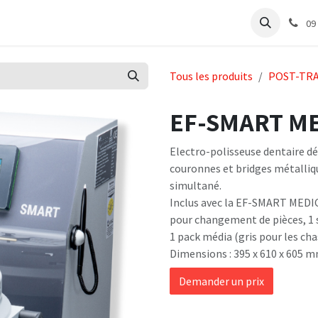
e
Articles Cabinet
Articles Labo
Découvrir
Support
09
Tous les produits
POST-TR
EF-SMART ME
Electro-polisseuse dentaire déd
couronnes et bridges métalliqu
simultané.
Inclus avec la EF-SMART MEDICA
pour changement de pièces, 1 s
1 pack média (gris pour les ch
Dimensions : 395 x 610 x 605 m
Demander un prix