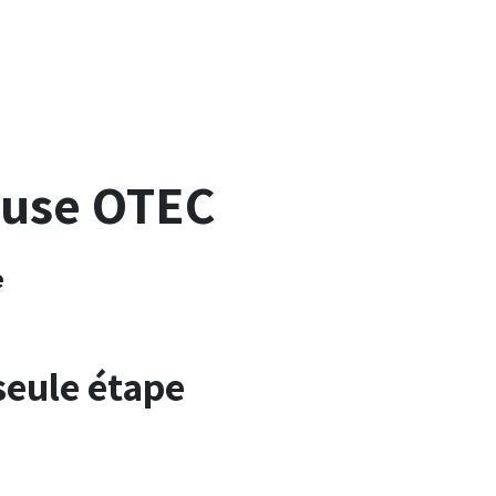
euse OTEC
e
 seule étape