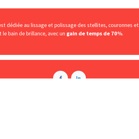
t dédiée au lissage et polissage des stellites, couronnes et
 le bain de brillance, avec un
gain de temps de 70%
.
A p​ropos de BIOSUMMER DENTAL
Conditions générales d​e vente (CGV)
Mentions légales
8 Rue Jol​iot Curie, 76650 Petit-Couronne
09 74 35 55 55
contact@biosummer.com