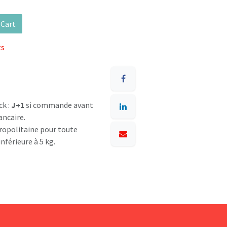
 Cart
ts
ck :
J+1
si commande avant
ancaire.
opolitaine pour toute
nférieure à 5 kg.