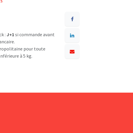
ts
ck :
J+1
si commande avant
ancaire.
opolitaine pour toute
nférieure à 5 kg.