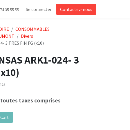
Se connecter
Contactez-nous
 74 35 55 55
OIRE
CONSOMMABLES
UMONT
Divers
- 3 TRES FIN FG (x10)
NSAS ARK1-024- 3
(x10)
nts
Toutes taxes comprises
 Cart