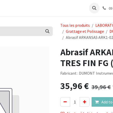
e
Articles Cabinet
Articles Labo
Découvrir
Support
09
Tous les produits
LABORAT
Grattage et Polissage
D
Abrasif ARKANSAS ARK1-024
Abrasif ARKA
TRES FIN FG 
Fabricant : DUMONT Instrume
35,96
€
39,96
€
Add to