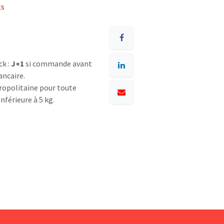
ts
ck :
J+1
si commande avant
ancaire.
opolitaine pour toute
nférieure à 5 kg.