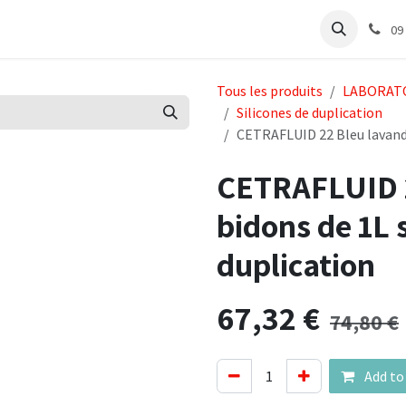
abinet
Articles Labo
Découvrir
Support
09
Tous les produits
LABORAT
Silicones de duplication
CETRAFLUID 22 Bleu lavande
CETRAFLUID 2
bidons de 1L 
duplication
67,32
€
74,80
€
Add to