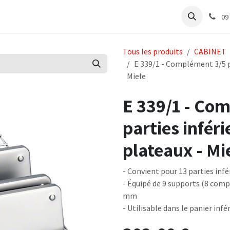
e
Articles Cabinet
Articles Labo
Découvrir
Support
09
Tous les produits
CABINET
E 339/1 - Complément 3/5 po
Miele
E 339/1 - Co
parties inféri
plateaux - Mi
- Convient pour 13 parties infé
- Équipé de 9 supports (8 comp
mm
- Utilisable dans le panier infé