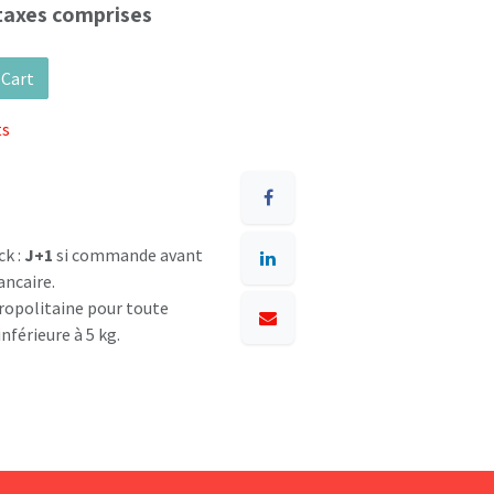
taxes comprises
 Cart
ts
ck :
J+1
si commande avant
ancaire.
opolitaine pour toute
nférieure à 5 kg.