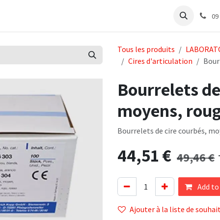
e
Articles Cabinet
Articles Labo
Découvrir
Support
09
Tous les produits
LABORAT
Cires d'articulation
Bour
Bourrelets de
moyens, rou
Bourrelets de cire courbés, m
44,51
€
49,46
€
Add to
Ajouter à la liste de souhai