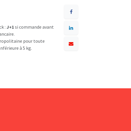
ck :
J+1
si commande avant
ancaire.
opolitaine pour toute
nférieure à 5 kg.