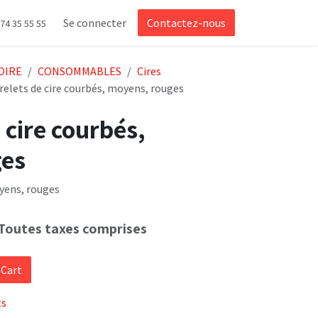
Se connecter
Contactez-nous
 74 35 55 55
OIRE
CONSOMMABLES
Cires
relets de cire courbés, moyens, rouges
 cire courbés,
ges
oyens, rouges
Toutes taxes comprises
 Cart
ts